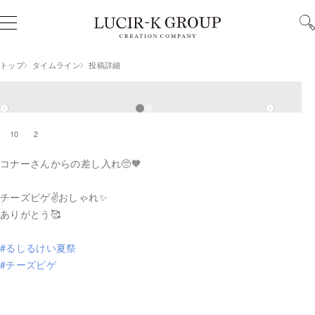
トップ
新着
タイムライン
投稿詳細
イベント
お知らせ
タイムライン
10
2
チャット
店舗情報
コナーさんからの差し入れ🥺🧡
クーポン
新規会員登録
チーズピゲ✌️おしゃれ✨
ありがとう🥰
#るしるけい夏祭
#チーズピゲ